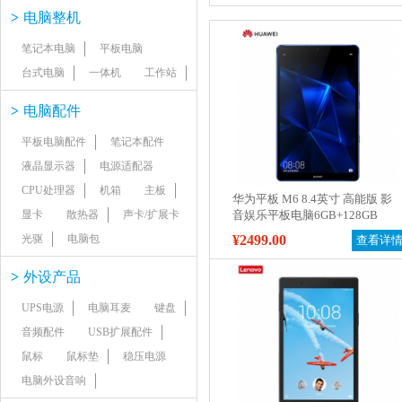
>
电脑整机
笔记本电脑
平板电脑
台式电脑
一体机
工作站
>
电脑配件
平板电脑配件
笔记本配件
液晶显示器
电源适配器
CPU处理器
机箱
主板
华为平板 M6 8.4英寸 高能版 影
显卡
散热器
声卡/扩展卡
音娱乐平板电脑6GB+128GB
WiFi（幻影蓝）
光驱
电脑包
¥2499.00
查看详
>
外设产品
UPS电源
电脑耳麦
键盘
音频配件
USB扩展配件
鼠标
鼠标垫
稳压电源
电脑外设音响