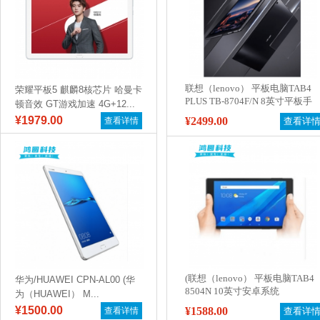
联想（lenovo） 平板电脑TAB4
荣耀平板5 麒麟8核芯片 哈曼卡
PLUS TB-8704F/N 8英寸平板手
顿音效 GT游戏加速 4G+12...
机 全网通 通话 TB-8704N（4G内
¥1979.00
¥2499.00
查看详情
查看详
存/64G存储）LTE版 通话版白色
(联想（lenovo） 平板电脑TAB4
华为/HUAWEI CPN-AL00 (华
8504N 10英寸安卓系统
为（HUAWEI） M...
8504N(2G内存/16G存储/8英
¥1500.00
¥1588.00
查看详情
查看详
寸)4G版 通话版 黑)