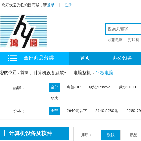
您好欢迎光临鸿圆商城，请
登录
|
注册
联想电脑
|
打印机
全部商品分类
首页
办公设备
您的位置：
首页
计算机设备及软件
电脑整机
平板电脑
全部
惠普/HP
联想/Lenovo
戴尔/DELL
品牌：
华为
全部
2640元以下
2640-5280元
5280-7
价格：
计算机设备及软件
排序：
默认
新品