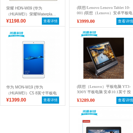
(联想/Lenovo Lenovo Tablet 10-
荣耀 HDN-W09 (华为
001 (联想（Lenovo）安卓平板电
（HUAWEI）荣耀Waterpla...
脑TAB4 10/ Plus10.1英寸 4G 64G
¥1198.00
¥3999.00
查看详情
查看详
WIFI)
(联想（Lenovo）平板电脑 YT3-
华为 MON-W19 (华为
X90Y 平板电脑 安卓10.1英寸 投
（HUAWEI）C5 8英寸平板电
影pad Yoga Tab3 Pro (4G内存 64
脑...
¥1399.00
¥3289.00
查看详情
查看详
存储 WIFI版)