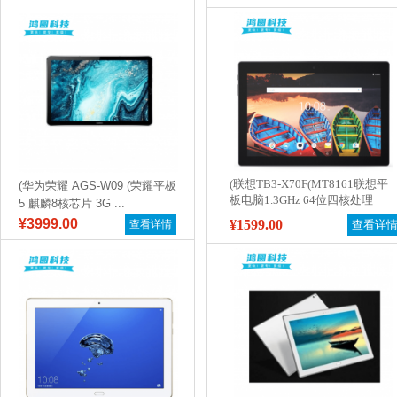
(联想TB3-X70F(MT8161联想平
(华为荣耀 AGS-W09 (荣耀平板
板电脑1.3GHz 64位四核处理
5 麒麟8核芯片 3G ...
器/32GB存储/2GB LPDDR3内
¥3999.00
¥1599.00
查看详情
查看详
存/Android6.0/10.1英寸/WIFI版/
一年保修)联想10.1英寸平板电脑)