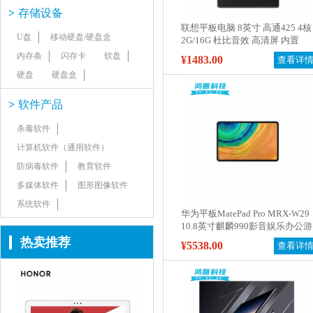
>
存储设备
联想平板电脑 8英寸 高通425 4核
U盘
移动硬盘/硬盘盒
2G/16G 杜比音效 高清屏 内置
GPS 安卓 WiFi版 联想平板电脑
内存条
闪存卡
软盘
¥1483.00
查看详
硬盘
硬盘盒
>
软件产品
杀毒软件
计算机软件（通用软件）
防病毒软件
教育软件
多媒体软件
图形图像软件
系统软件
华为平板MatePad Pro MRX-W29
10.8英寸麒麟990影音娱乐办公游
戏学习全面屏平板电脑6GB
热卖推荐
¥5538.00
查看详
128GB WIFI软件屏蔽(wifi和蓝牙)