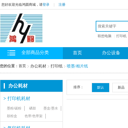
您好欢迎光临鸿圆商城，请
登录
|
注册
联想电脑
|
打印机
全部商品分类
首页
办公设备
您的位置：
首页
办公耗材
打印纸
喷墨/相片纸
办公耗材
排序：
默认
新品
>
打印机耗材
墨粉/碳粉
硒鼓
墨盒/墨水
鼓粉盒
色带/色带架