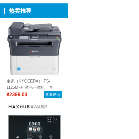
热卖推荐
京瓷（KYOCERA） FS-
1125MFP 激光一体机 （打
印...
¥2399.00
查看详情