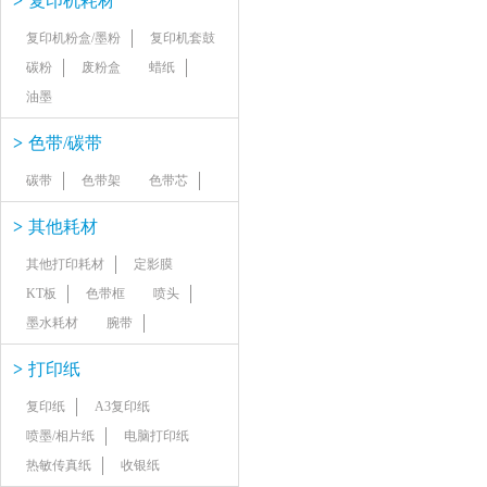
>
复印机耗材
复印机粉盒/墨粉
复印机套鼓
碳粉
废粉盒
蜡纸
油墨
>
色带/碳带
碳带
色带架
色带芯
>
其他耗材
其他打印耗材
定影膜
KT板
色带框
喷头
墨水耗材
腕带
>
打印纸
复印纸
A3复印纸
喷墨/相片纸
电脑打印纸
热敏传真纸
收银纸