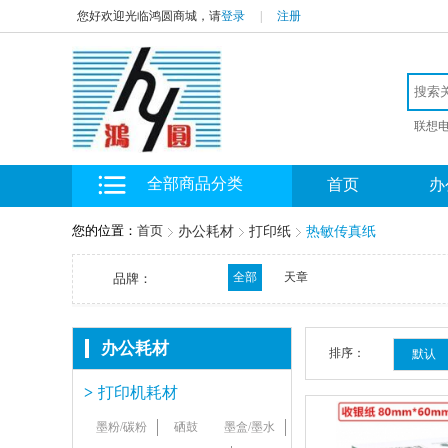
您好欢迎光临鸿圆商城，请
登录
|
注册
联想
全部商品分类
首页
办
您的位置：
首页
办公耗材
打印纸
热敏传真纸
全部
天章
品牌：
办公耗材
排序：
默认
>
打印机耗材
墨粉/碳粉
硒鼓
墨盒/墨水