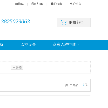
购物车
|
我的订单
|
我的收藏
|
客户服务
13825029063
购物车(
0
)
备
监控设备
商家入驻申请->
多选
1
/
1
共1个商品