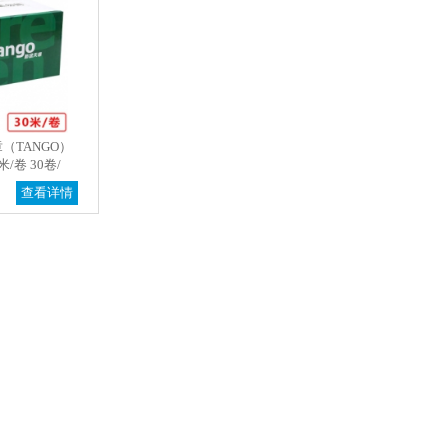
天章（TANGO）
米/卷 30卷/
查看详情