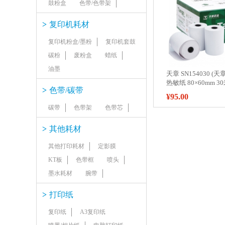
鼓粉盒
色带/色带架
>
复印机耗材
复印机粉盒/墨粉
复印机套鼓
碳粉
废粉盒
蜡纸
油墨
天章 SN154030 (
热敏纸 80×60mm 30
>
色带/碳带
箱)
¥95.00
碳带
色带架
色带芯
>
其他耗材
其他打印耗材
定影膜
KT板
色带框
喷头
墨水耗材
腕带
>
打印纸
复印纸
A3复印纸