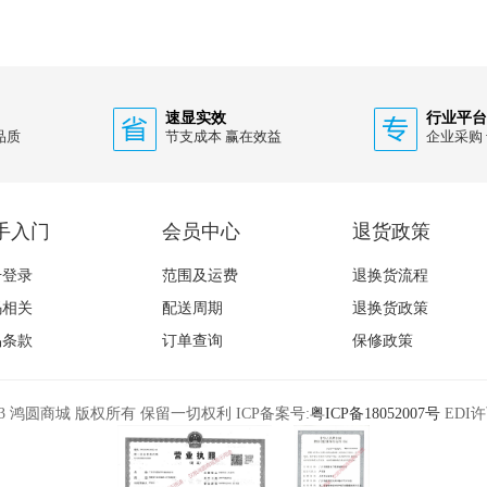
速显实效
行业平台
品质
节支成本 赢在效益
企业采购
手入门
会员中心
退货政策
册登录
范围及运费
退换货流程
码相关
配送周期
退换货政策
易条款
订单查询
保修政策
15-2023 鸿圆商城 版权所有 保留一切权利 ICP备案号:
粤ICP备18052007号
EDI