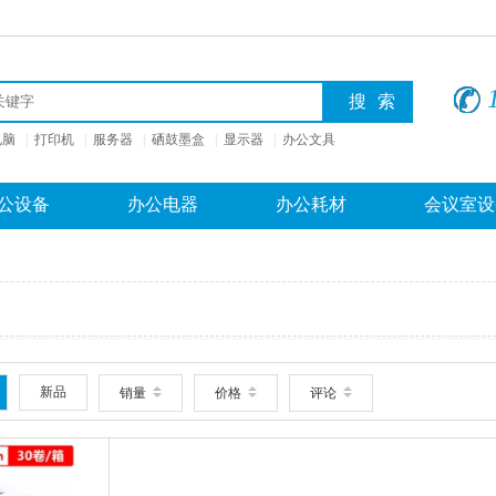
电脑
|
打印机
|
服务器
|
硒鼓墨盒
|
显示器
|
办公文具
公设备
办公电器
办公耗材
会议室设
新品
销量
价格
评论