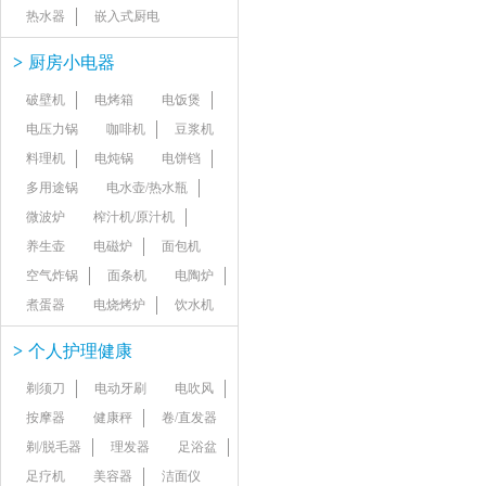
热水器
嵌入式厨电
>
厨房小电器
破壁机
电烤箱
电饭煲
电压力锅
咖啡机
豆浆机
料理机
电炖锅
电饼铛
多用途锅
电水壶/热水瓶
微波炉
榨汁机/原汁机
养生壶
电磁炉
面包机
空气炸锅
面条机
电陶炉
煮蛋器
电烧烤炉
饮水机
>
个人护理健康
剃须刀
电动牙刷
电吹风
按摩器
健康秤
卷/直发器
剃/脱毛器
理发器
足浴盆
足疗机
美容器
洁面仪