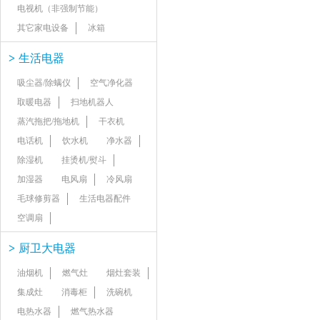
电视机（非强制节能）
其它家电设备
冰箱
>
生活电器
吸尘器/除螨仪
空气净化器
取暖电器
扫地机器人
蒸汽拖把/拖地机
干衣机
电话机
饮水机
净水器
除湿机
挂烫机/熨斗
加湿器
电风扇
冷风扇
毛球修剪器
生活电器配件
空调扇
>
厨卫大电器
油烟机
燃气灶
烟灶套装
集成灶
消毒柜
洗碗机
电热水器
燃气热水器