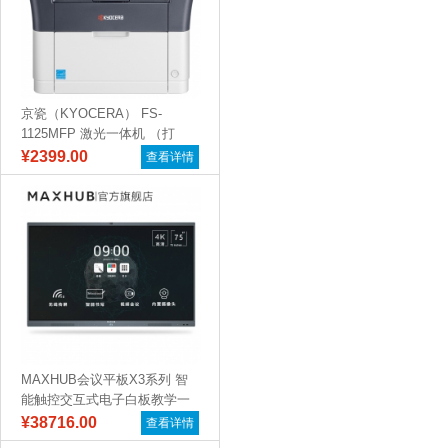
京瓷（KYOCERA） FS-
1125MFP 激光一体机 （打
印...
¥2399.00
查看详情
MAXHUB会议平板X3系列 智
能触控交互式电子白板教学一
体机远...
¥38716.00
查看详情