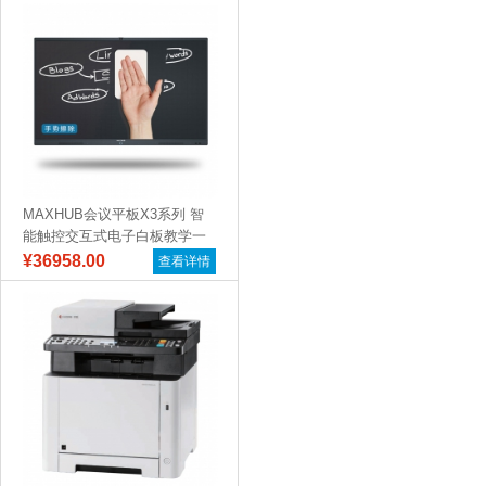
MAXHUB会议平板X3系列 智
能触控交互式电子白板教学一
体机远...
¥36958.00
查看详情