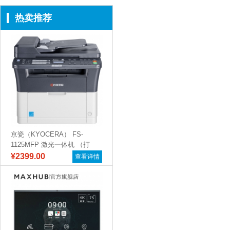
热卖推荐
京瓷（KYOCERA） FS-
1125MFP 激光一体机 （打
印...
¥2399.00
查看详情