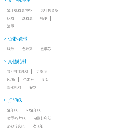
>
复印机耗材
复印机粉盒/墨粉
复印机套鼓
碳粉
废粉盒
蜡纸
油墨
>
色带/碳带
碳带
色带架
色带芯
>
其他耗材
其他打印耗材
定影膜
KT板
色带框
喷头
墨水耗材
腕带
>
打印纸
复印纸
A3复印纸
喷墨/相片纸
电脑打印纸
热敏传真纸
收银纸