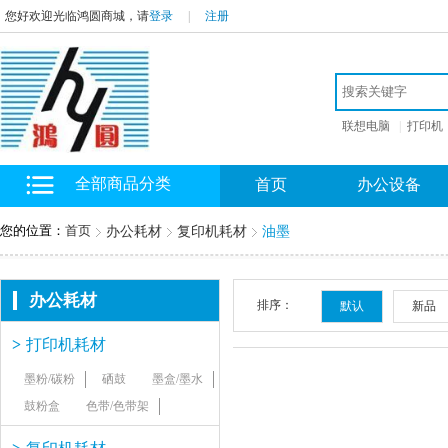
您好欢迎光临鸿圆商城，请
登录
|
注册
联想电脑
|
打印机
全部商品分类
首页
办公设备
您的位置：
首页
办公耗材
复印机耗材
油墨
办公耗材
排序：
默认
新品
>
打印机耗材
墨粉/碳粉
硒鼓
墨盒/墨水
鼓粉盒
色带/色带架