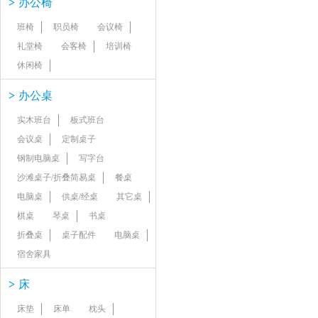
>
办公椅
班椅
职员椅
会议椅
礼堂椅
会客椅
培训椅
休闲椅
>
办公桌
实木班台
板式班台
会议桌
定制桌子
钢制电脑桌
写字台
沙滩桌子/折叠简易桌
餐桌
电脑桌
供桌/经桌
其它桌
棋桌
琴桌
书桌
折叠桌
桌子配件
电脑桌
宿舍家具
>
床
床垫
床单
枕头