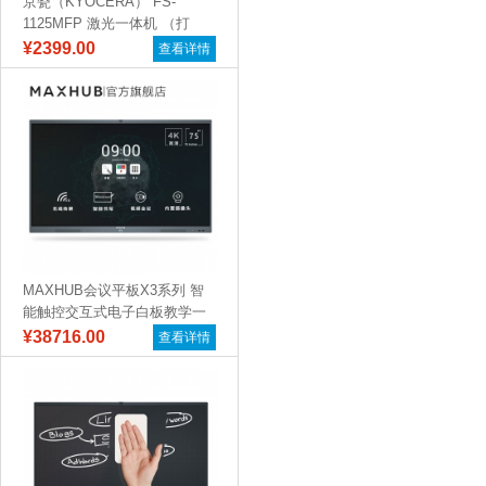
京瓷（KYOCERA） FS-
1125MFP 激光一体机 （打
印...
¥2399.00
查看详情
MAXHUB会议平板X3系列 智
能触控交互式电子白板教学一
体机远...
¥38716.00
查看详情