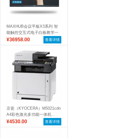
MAXHUB会议平板X3系列 智
能触控交互式电子白板教学一
体机远...
¥36958.00
查看详情
京瓷（KYOCERA）M5021cdn
A4彩色激光多功能一体机...
¥4530.00
查看详情