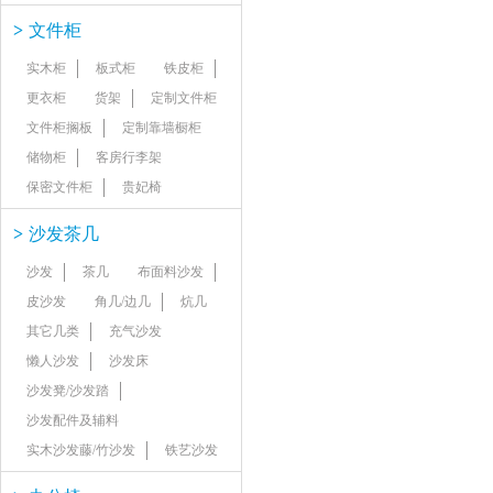
>
文件柜
实木柜
板式柜
铁皮柜
更衣柜
货架
定制文件柜
文件柜搁板
定制靠墙橱柜
储物柜
客房行李架
保密文件柜
贵妃椅
>
沙发茶几
沙发
茶几
布面料沙发
皮沙发
角几/边几
炕几
其它几类
充气沙发
懒人沙发
沙发床
沙发凳/沙发踏
沙发配件及辅料
实木沙发藤/竹沙发
铁艺沙发