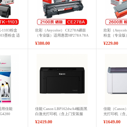
K-1103粉盒
欣彩（Anycolor） CE278A硒鼓
欣彩（Anycol
103墨粉盒 适
（专业版）适用惠普HP278A 78A
粉盒（专业版
 1124MFP 打
P1606dnf M1536dnf P1566打印
MFC7380粉盒
¥380.00
¥229.00
机 墨粉盒
DCP7080D 
HL2260
 适用佳能
佳能 Canon LBP162dwA4幅面黑
佳能（Canon
G4280
白激光打印机（含上门安装服
光打印机（含
L-841打印机墨
务）
¥2419.00
¥1649.00