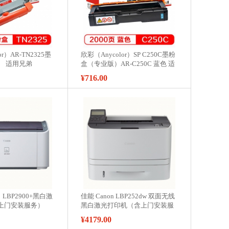
or）AR-TN2325墨
欣彩（Anycolor）SP C250C墨粉
） 适用兄弟
盒（专业版）AR-C250C 蓝色 适
7880DN硒鼓
用理光SPC250DN C261DNw
¥716.00
7180DN打印机
C261SFNw 彩色打印机
）LBP2900+黑白激
佳能 Canon LBP252dw 双面无线
上门安装服务）
黑白激光打印机（含上门安装服
务）
¥4179.00