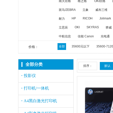
南天欣格
格之格
OKI欣格
斑马/ZEBRA
立象
威布三维
HP
RICOH
Jolimark
耐力
OKI
SKYRAS
立思辰
骅威
中航信息
佳能 Canon
光电通
全部
35600元以下
35600-712
价格：
全部分类
排序：
默认
·
投影仪
·
打印机/一体机
·
A4黑白激光打印机