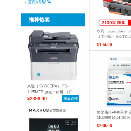
·
复印机配件
推荐热卖
欣彩（Anycolor）T
（专业版）AR-TK1
用京瓷FS-1110 1024
¥194.00
印机
京瓷（KYOCERA） FS-
1125MFP 激光一体机 （打
印...
¥2399.00
查看详情
格之格PG-840墨盒
MG3680 MG4180 M
MX378 MX398 C
¥260.00
盒 黑彩套装