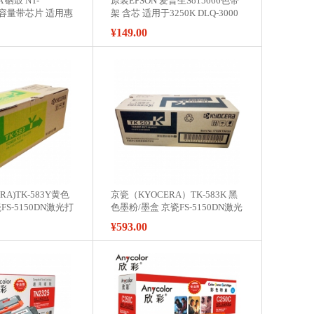
 硒鼓 NT-
原装EPSON 爱普生So15066色带
 大容量带芯片 适用惠
架 含芯 适用于3250K DLQ-3000
dn M227fdn
3500
¥149.00
机 CF230X
A)TK-583Y黄色
京瓷（KYOCERA）TK-583K 黑
FS-5150DN激光打
色墨粉/墨盒 京瓷FS-5150DN激光
打印机墨粉盒
¥593.00