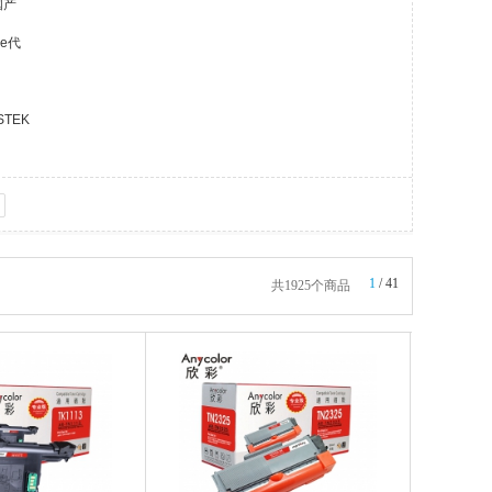
国产
e代
STEK
1
/
41
共1925个商品