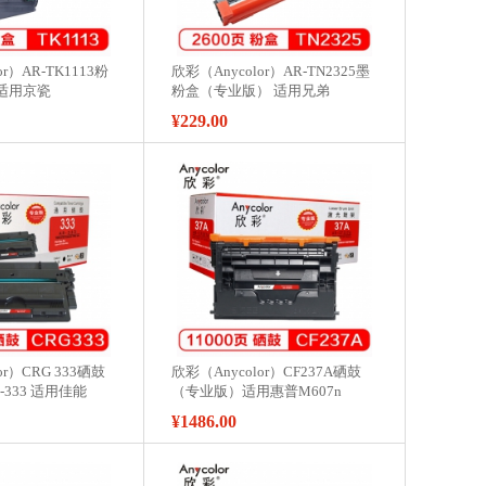
or）AR-TK1113粉
欣彩（Anycolor）AR-TN2325墨
适用京瓷
粉盒（专业版） 适用兄弟
40 1020 1120MFP
MFC7380粉盒7880DN硒鼓
¥229.00
DCP7080D 7180DN打印机
HL2260
or）CRG 333硒鼓
欣彩（Anycolor）CF237A硒鼓
333 适用佳能
（专业版）适用惠普M607n
50N 8780X 8100 打
M608dn M609x M631H M632Z
¥1486.00
M233FHT M633Z 打印机