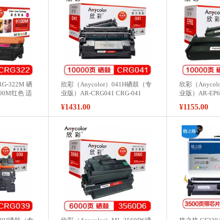
G-322M 硒
欣彩（Anycolor）041H硒鼓（专
欣彩（Anycol
00M红色 适
业版）AR-CRG041 CRG-041
业版）AR-EP
0C 9500C
041H 适用佳能Canon LBP312X
EP-65 LBP2
¥1431.00
¥1155.00
312DN打印机粉盒