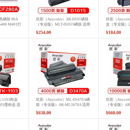
黑色硒鼓 80A
欣彩（Anycolor）AR-D101硒鼓
欣彩（Anycol
o400 M401打
（专业版）MLT-D101S硒鼓 适用
盒（专业版）
5 MFP系
三星ML-2161 SCX-3401 打印机
KyoceraFS-10
¥254.00
¥184.00
粉盒
打印机 硒鼓
K-1103粉盒
欣彩（Anycolor）ML-D3470A硒
欣彩（Anycol
103墨粉盒 适
鼓（专业版）AR-ML3470A 适用
（专业版）AR-
 1124MFP 打
三星ML-3470D 3471D 打印机
Canon LBP 87
¥638.00
¥660.00
印机 硒鼓