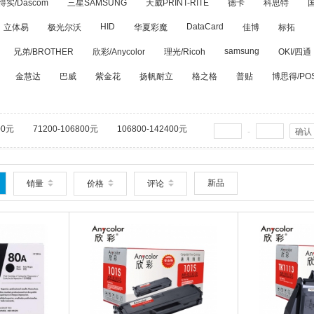
得实/Dascom
三星SAMSUNG
天威PRINT-RITE
德卡
科思特
HID
DataCard
立体易
极光尔沃
华夏彩魔
佳博
标拓
samsung
兄弟/BROTHER
欣彩/Anycolor
理光/Ricoh
OKI/四通
金慧达
巴威
紫金花
扬帆耐立
格之格
普贴
博思得/PO
00元
71200-106800元
106800-142400元
-
确认
新品
销量
价格
评论