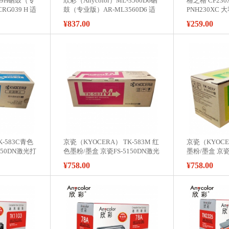
039H硒鼓（专
欣彩（Anycolor）ML-3560D6硒
格之格 CF230A
RG039 H 适
鼓（专业版）AR-ML3560D6 适
PNH230XC
51X 打印机墨
用三星 ML-3560 3561N 3561ND
普M203d M203
¥837.00
¥259.00
3562W 打印机
M227fdw 打印
K-583C青色
京瓷（KYOCERA） TK-583M 红
京瓷（KYOCER
150DN激光打
色墨粉/墨盒 京瓷FS-5150DN激光
墨粉/墨盒 京瓷
打印机墨粉盒
印机墨粉盒
¥758.00
¥758.00