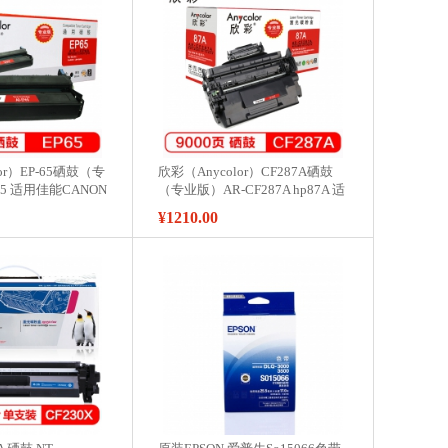
or）EP-65硒鼓（专
欣彩（Anycolor）CF287A硒鼓
65 适用佳能CANON
（专业版）AR-CF287A hp87A 适
000 打印机硒鼓
用惠普HP M506N M506DN
¥1210.00
M506X M527DN打印机