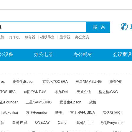
电脑
|
打印机
|
服务器
|
硒鼓墨盒
|
显示器
|
办公文具
公设备
办公电器
办公耗材
会议室设
rox
爱普生/Epson
京瓷/KYOCERA
三星/SAMSUNG
惠普/HP
TOSHIBA
奔图/PANTUM
得力/Deli
天威立信
格之格/G&G
正/Founder
三星/SAMSUNG
爱普生/Epson
欣格
通/Fujitsu
方正/Founder
映美
富士樱/FUSICA
实达/START
ONEDAY
Canon
美佳
皇者.巴威
其他/other
欣彩/Anycolor