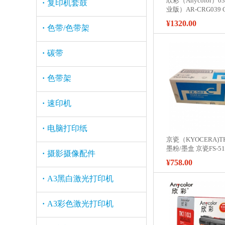
欣彩（Anycolor）
·
复印机套鼓
业版）AR-CRG039 C
用佳能LBP 352X 3
¥1320.00
·
色带/色带架
粉盒
·
碳带
·
色带架
·
速印机
·
电脑打印纸
京瓷（KYOCERA)T
墨粉/墨盒 京瓷FS-5
·
摄影摄像配件
印机墨粉盒
¥758.00
·
A3黑白激光打印机
·
A3彩色激光打印机