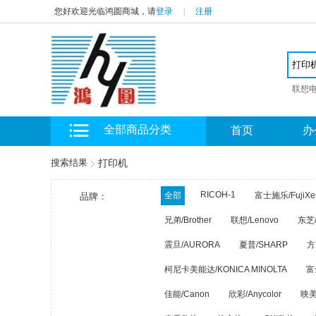
您好欢迎光临鸿圆商城，请
登录
|
注册
联想
全部商品分类
首页
办
搜索结果
打印机
RICOH-1
全部
富士施乐/FujiXe
品牌：
兄弟/Brother
联想/Lenovo
东芝/
震旦/AURORA
夏普/SHARP
方
柯尼卡美能达/KONICA MINOLTA
富士
佳能/Canon
欣彩/Anycolor
映