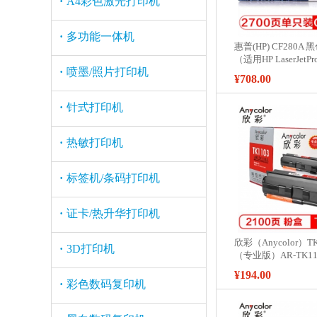
·
A4彩色激光打印机
·
多功能一体机
惠普(HP) CF280A 
（适用HP LaserJetPr
·
喷墨/照片打印机
印机系列 和400 M42
¥708.00
列）
·
针式打印机
·
热敏打印机
·
标签机/条码打印机
·
证卡/热升华打印机
欣彩（Anycolor）T
·
3D打印机
（专业版）AR-TK1
用京瓷FS-1110 1024
¥194.00
印机 硒鼓
·
彩色数码复印机