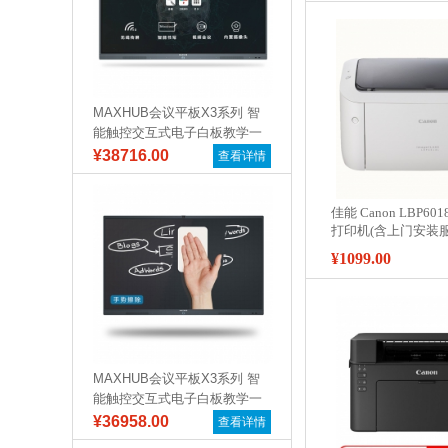
MAXHUB会议平板X3系列 智
能触控交互式电子白板教学一
体机远...
¥38716.00
查看详情
佳能 Canon LBP6
打印机(含上门安装服
¥1099.00
MAXHUB会议平板X3系列 智
能触控交互式电子白板教学一
体机远...
¥36958.00
查看详情