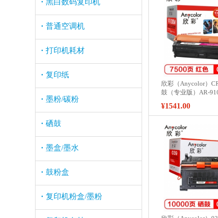
·
黑白数码复印机
·
普通空调机
·
打印机耗材
·
复印纸
欣彩（Anycolor）CR
鼓（专业版）AR-91
·
墨粉/碳粉
用佳能Canon LBP960
¥1541.00
9100C打印机
·
硒鼓
·
墨盒/墨水
·
鼓粉盒
·
复印机粉盒/墨粉