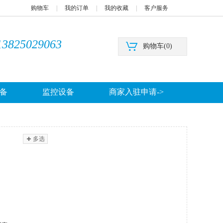
购物车
|
我的订单
|
我的收藏
|
客户服务
13825029063
购物车(
0
)
备
监控设备
商家入驻申请->
多选