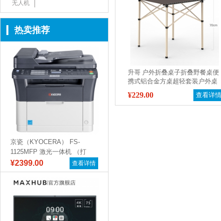
无人机
热卖推荐
升哥 户外折叠桌子折叠野餐桌便
携式铝合金方桌超轻套装户外桌
椅自驾游桌 铝合金方桌 大号单桌
¥229.00
查看详
不含凳【送手提包】
京瓷（KYOCERA） FS-
1125MFP 激光一体机 （打
印...
¥2399.00
查看详情