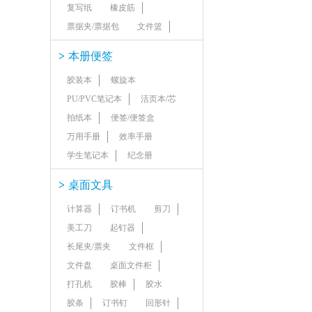
复写纸
橡皮筋
票据夹/票据包
文件篮
>
本册便签
胶装本
螺旋本
PU/PVC笔记本
活页本/芯
拍纸本
便签/便签盒
万用手册
效率手册
学生笔记本
纪念册
>
桌面文具
计算器
订书机
剪刀
美工刀
起钉器
长尾夹/票夹
文件框
文件盘
桌面文件柜
打孔机
胶棒
胶水
胶条
订书钉
回形针