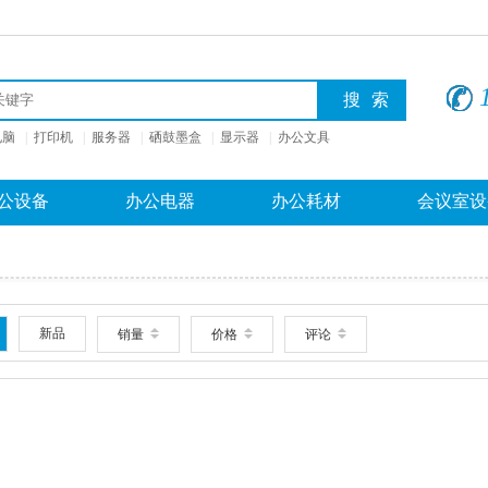
电脑
|
打印机
|
服务器
|
硒鼓墨盒
|
显示器
|
办公文具
公设备
办公电器
办公耗材
会议室设
新品
销量
价格
评论