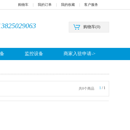
购物车
|
我的订单
|
我的收藏
|
客户服务
13825029063
购物车(
0
)
备
监控设备
商家入驻申请->
1
/
1
共0个商品