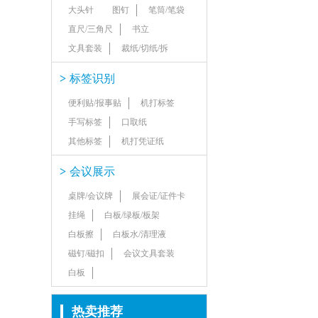
大头针
图钉
笔筒/笔袋
直尺/三角尺
书立
文具套装
裁纸/切纸/拆
>
标签识别
便利贴/报事贴
机打标签
手写标签
口取纸
其他标签
机打凭证纸
>
会议展示
桌牌/会议牌
展会证/证件卡
挂绳
白板/绿板/板架
白板擦
白板水/清理液
磁钉/磁扣
会议文具套装
白板
热卖推荐