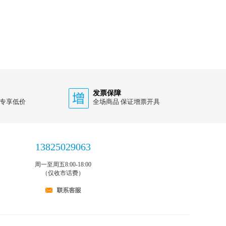
发票保障
 专享低价
全场商品 保证增票开具
13825029063
周一至周五8:00-18:00
（仅收市话费）