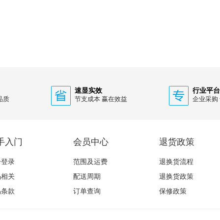
速显实效
行业平台
品质
节支成本 赢在效益
企业采购
手入门
会员中心
退货政策
册登录
范围及运费
退换货流程
码相关
配送周期
退换货政策
易条款
订单查询
保修政策