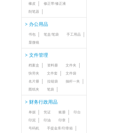
橡皮
修正带/修正液
削笔器
>
办公用品
书包
笔盒/笔袋
手工用品
显微镜
>
文件管理
档案盒
资料册
文件夹
快劳夹
文件套
文件袋
名片册
拉链袋
抽杆一夹
图纸夹
笔袋
>
财务行政用品
单据
凭证
账册
印台
印泥
印油
印章
号码机
手提金库/印章箱