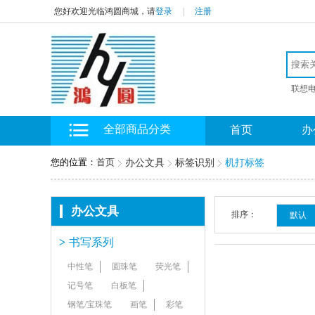
您好欢迎光临鸿圆商城，请
登录
|
注册
联想
全部商品分类
首页
办
您的位置：
首页
办公文具
标签识别
机打标签
办公文具
排序：
默认
>
书写系列
中性笔
圆珠笔
荧光笔
记号笔
白板笔
钢笔/宝珠笔
画笔
彩笔